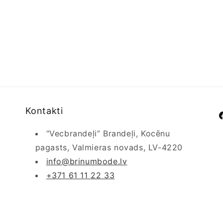
Kontakti
F
“Vecbrandeļi” Brandeļi, Kocēnu
pagasts, Valmieras novads, LV-4220
info@brinumbode.lv
+371 61 11 22 33