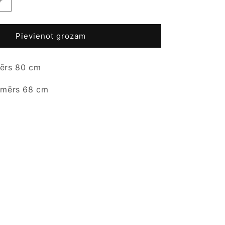
Palielināt
daudzumu
produktam
Sieviešu
Pievienot grozam
žakete
-
ērs 80 cm
H&amp;M
-
EUR
tmērs
68 cm
32
/
UK
6