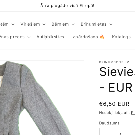
Ātra piegāde visā Eiropā!
etēm
Vīriešiem
Bērniem
Brīnumlietas
iēnas preces
Autiņbiksītes
Izpārdošana 🔥
Katalogs
BRINUMBODE.LV
Sievi
- EUR
Parastā
€6,50 EUR
cena
Nodokļi iekļauti.
P
Daudzums