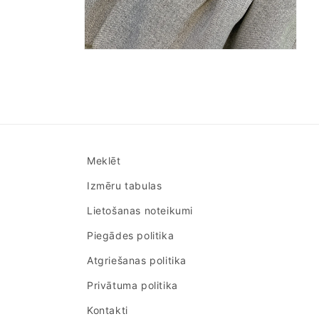
Atvērt
multividi
2
modālā
režīmā
Meklēt
Izmēru tabulas
Lietošanas noteikumi
Piegādes politika
Atgriešanas politika
Privātuma politika
Kontakti