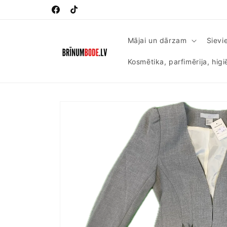
Pāriet
uz
Facebook
TikTok
saturu
Mājai un dārzam
Sievi
Kosmētika, parfimērija, hig
Pāriet uz
produkta
informāciju