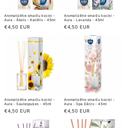
Aromatizētie smaržu kociņi -
Aromatizētie smaržu kociņi -
Aura - Ābols - Kanēlis - 45ml
Aura - Lavanda - 45ml
Parastā
€4,50 EUR
Parastā
€4,50 EUR
cena
cena
Aromatizētie smaržu kociņi -
Aromatizētie smaržu kociņi -
Aura - Saulespuķes - 45ml
Aura - Spa Dārzs - 45ml
Parastā
€4,50 EUR
Parastā
€4,50 EUR
cena
cena