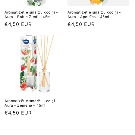
Aromatizētie smaržu kociņi -
Aromatizētie smaržu kociņi -
Aura - Baltie Ziedi - 45ml
Aura - Apelsīns - 45ml
Parastā
€4,50 EUR
Parastā
€4,50 EUR
cena
cena
Aromatizētie smaržu kociņi -
Aura - Zemene - 45ml
Parastā
€4,50 EUR
cena