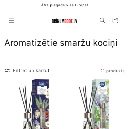
Pāriet
Ātra piegāde visā Eiropā!
uz
saturu
Ratiņi
K
Aromatizētie smaržu kociņi
o
l
Filtrēt un kārtot
21 produkts
e
k
c
i
j