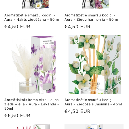
a
:
Aromatizētie smaržu kociņi -
Aromatizētie smaržu kociņi -
Aura - Nakts ziedēšana - 50 ml
Aura - Ziedu harmonija - 50 ml
Parastā
€4,50 EUR
Parastā
€4,50 EUR
cena
cena
Aromātiskais komplekts - eļļas
Aromatizētie smaržu kociņi -
zieds + eļļa - Aura - Lavanda -
Aura - Ziedošais Jasmīns - 45ml
50ml
Parastā
€4,50 EUR
Parastā
€6,50 EUR
cena
cena