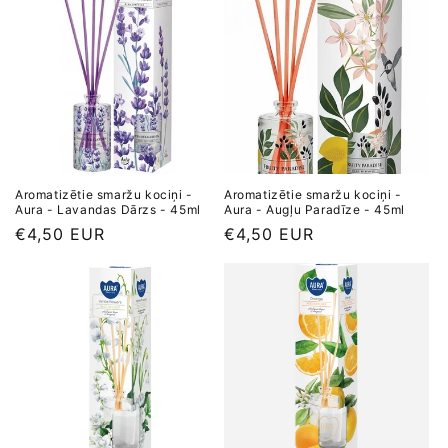
Aromatizētie smaržu kociņi -
Aromatizētie smaržu kociņi -
Aura - Lavandas Dārzs - 45ml
Aura - Augļu Paradīze - 45ml
Parastā
€4,50 EUR
Parastā
€4,50 EUR
cena
cena