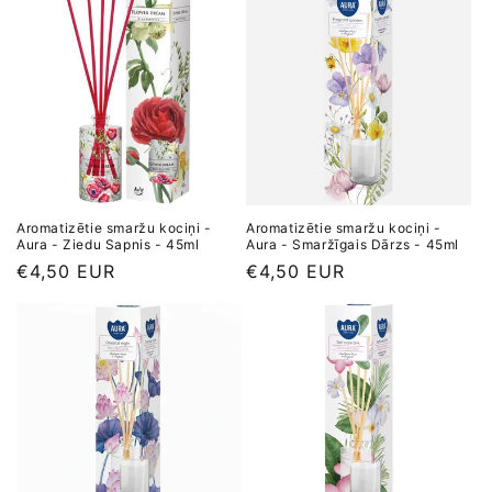
Aromatizētie smaržu kociņi -
Aromatizētie smaržu kociņi -
Aura - Ziedu Sapnis - 45ml
Aura - Smaržīgais Dārzs - 45ml
Parastā
€4,50 EUR
Parastā
€4,50 EUR
cena
cena