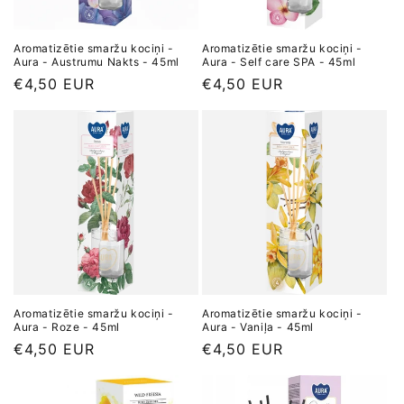
Aromatizētie smaržu kociņi -
Aromatizētie smaržu kociņi -
Aura - Austrumu Nakts - 45ml
Aura - Self care SPA - 45ml
Parastā
€4,50 EUR
Parastā
€4,50 EUR
cena
cena
Aromatizētie smaržu kociņi -
Aromatizētie smaržu kociņi -
Aura - Roze - 45ml
Aura - Vaniļa - 45ml
Parastā
€4,50 EUR
Parastā
€4,50 EUR
cena
cena