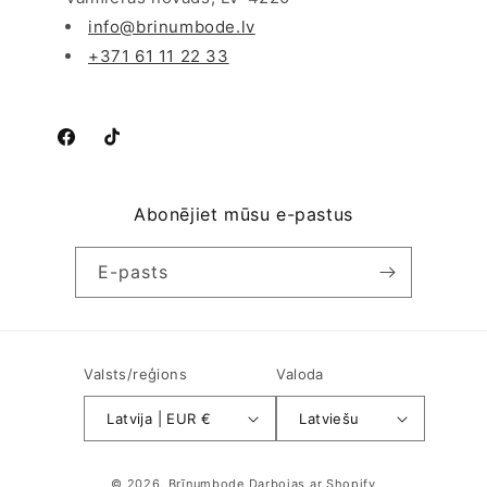
info@brinumbode.lv
+371 61 11 22 33
Facebook
TikTok
Abonējiet mūsu e-pastus
E-pasts
Valsts/reģions
Valoda
Latvija | EUR €
Latviešu
Maksājuma
© 2026,
Brīnumbode
Darbojas ar Shopify