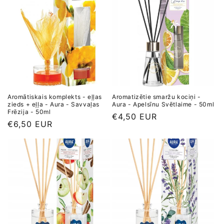
Aromātiskais komplekts - eļļas
Aromatizētie smaržu kociņi -
zieds + eļļa - Aura - Savvaļas
Aura - Apelsīnu Svētlaime - 50ml
Frēzija - 50ml
Parastā
€4,50 EUR
Parastā
€6,50 EUR
cena
cena