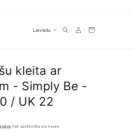
V
Pieslēgties
Ratiņi
Latviešu
a
l
o
d
šu kleita ar
a
m - Simply Be -
0 / UK 22
iegāde
tiek aprēķināta pie kases.