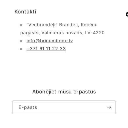
Kontakti
F
“Vecbrandeļi” Brandeļi, Kocēnu
pagasts, Valmieras novads, LV-4220
info@brinumbode.lv
+371 61 11 22 33
Abonējiet mūsu e-pastus
E-pasts