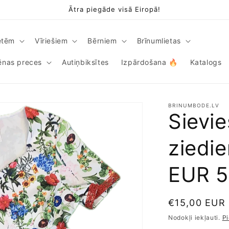
Ātra piegāde visā Eiropā!
etēm
Vīriešiem
Bērniem
Brīnumlietas
iēnas preces
Autiņbiksītes
Izpārdošana 🔥
Katalogs
BRINUMBODE.LV
Sievie
ziedie
EUR 5
Parastā
€15,00 EUR
cena
Nodokļi iekļauti.
P