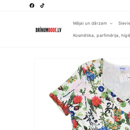
Pāriet
uz
Facebook
TikTok
saturu
Mājai un dārzam
Sievi
Kosmētika, parfimērija, hig
Pāriet uz
produkta
informāciju