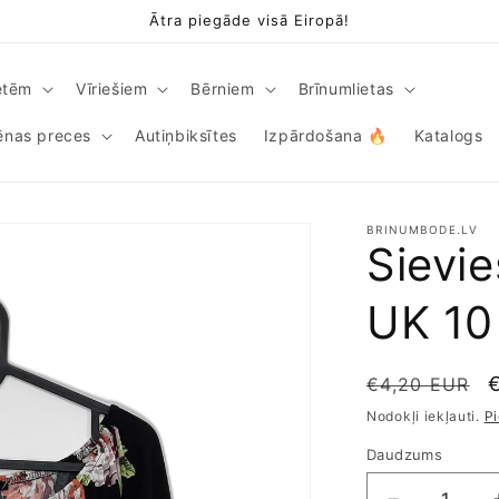
Ātra piegāde visā Eiropā!
etēm
Vīriešiem
Bērniem
Brīnumlietas
iēnas preces
Autiņbiksītes
Izpārdošana 🔥
Katalogs
BRINUMBODE.LV
Sievie
UK 10
Parastā
€4,20 EUR
cena
Nodokļi iekļauti.
P
Daudzums