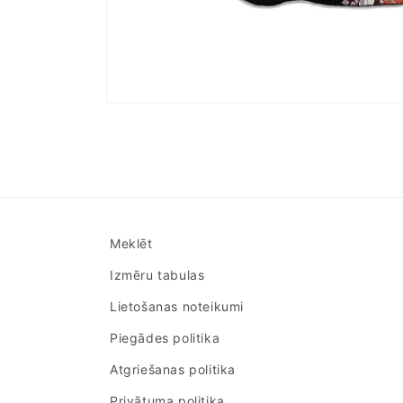
Atvērt
multividi
1
modālā
režīmā
Meklēt
Izmēru tabulas
Lietošanas noteikumi
Piegādes politika
Atgriešanas politika
Privātuma politika