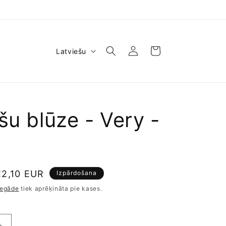
V
Pieslēgties
Ratiņi
Latviešu
a
l
o
d
šu blūze - Very -
a
Pārdošanas
€2,10 EUR
Izpārdošana
cena
iegāde
tiek aprēķināta pie kases.