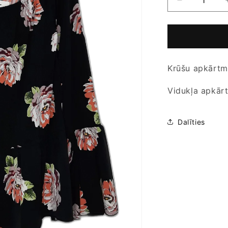
Samazināt
daudzumu
produktam
Sieviešu
blūze
-
Krūšu apkārtm
Very
-
UK
Vidukļa apkār
10
Dalīties