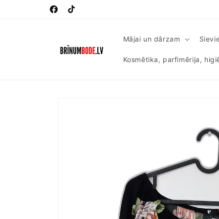
Pāriet
uz
Facebook
TikTok
saturu
Mājai un dārzam
Sievi
Kosmētika, parfimērija, hig
Pāriet uz
produkta
informāciju