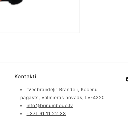
Kontakti
F
“Vecbrandeļi” Brandeļi, Kocēnu
pagasts, Valmieras novads, LV-4220
info@brinumbode.lv
+371 61 11 22 33