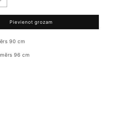
Palielināt
daudzumu
produktam
Sieviešu
Pievienot grozam
blūze
-
ērs 90 cm
Very
-
UK
tmērs 96 cm
10