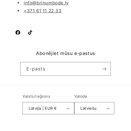
info@brinumbode.lv
+371 61 11 22 33
Facebook
TikTok
Abonējiet mūsu e-pastus
E-pasts
Valsts/reģions
Valoda
Latvija | EUR €
Latviešu
Maksājuma
© 2026,
Brīnumbode
Darbojas ar Shopify
metodes