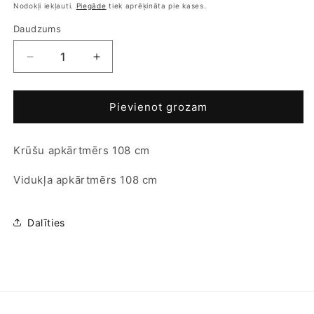
cena
cena
Nodokļi iekļauti.
Piegāde
tiek aprēķināta pie kases.
Daudzums
Samazināt
Palielināt
daudzumu
daudzumu
produktam
produktam
Sieviešu
Sieviešu
Pievienot grozam
blūze
blūze
-
-
Krūšu apkārtmērs 108 cm
Atmosphere
Atmosphere
-
-
Vidukļa apkārtmērs 108 cm
EUR
EUR
42
42
Dalīties