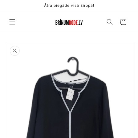
Pāriet
Ātra piegāde visā Eiropā!
uz
saturu
Ratiņi
Pāriet uz
produkta
informāciju