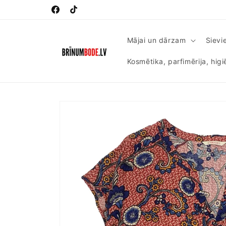
Pāriet
uz
Facebook
TikTok
saturu
Mājai un dārzam
Sievi
Kosmētika, parfimērija, hig
Pāriet uz
produkta
informāciju