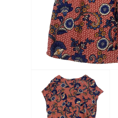
Atvērt
multividi
1
modālā
režīmā