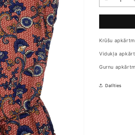
Samazināt
daudzumu
produktam
Kleita
-
CAMiEU
Krūšu apkārtm
-
EUR
44
Vidukļa apkār
/
UK
Gurnu apkārtm
16
Dalīties