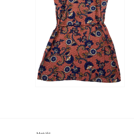
Atvērt
multividi
2
modālā
režīmā
Meklēt