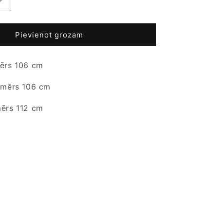
Palielināt
daudzumu
produktam
Kleita
Pievienot grozam
-
CAMiEU
ērs 106 cm
-
EUR
44
tmērs
106 cm
/
UK
ērs 112 cm
16